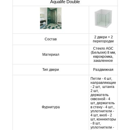
Aqualife Double
2 двери + 2
Состав
перегородки
Стекло AGC
(Бельгия) 8 мм,
Материал
еврокромка,
закаленное
Тип двери
Раздвижная
Петли - 4 шт,
направляющие
- 2 шт, штанга
2 шт,
держатель
сквозной - 4
шт, держатель
Фурнитура
в стену - 4 шт.,
уплотнители -
4 шт, кноб - 2
шт, коннекторы
- 8 шт,
уплотнители -