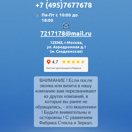
+7 (495)7677678
Пн-Пт с 10:00 до
18:00
7217178@mail.ru
125363, г.Москва,
ул. Аэродромная д.1
(м. Сходненская)
ВНИМАНИЕ ! Если после
звонка или визита в нашу
компанию вам перезванивают
из других компаний, в
которые вы ранее не
обращались, - это мошенники
! Будьте внимательны и
осторожны ! С уважением
Фабрика Стекла и Зеркал.