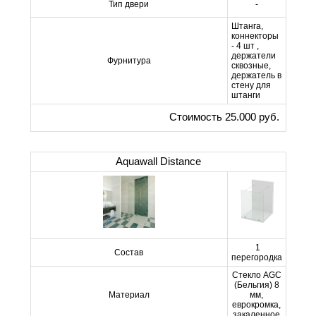
Тип двери
-
Штанга,
коннекторы
- 4 шт ,
держатели
Фурнитура
сквозные,
держатель в
стену для
штанги
Стоимость 25.000 руб.
Aquawall Distance
1
Состав
перегородка
Стекло AGC
(Бельгия) 8
Материал
мм,
еврокромка,
закаленное